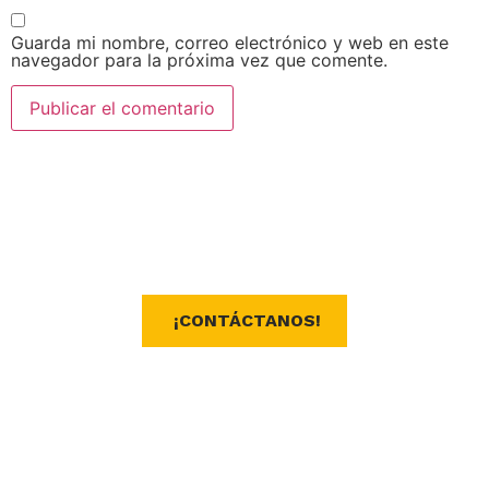
Guarda mi nombre, correo electrónico y web en este
navegador para la próxima vez que comente.
Prepara tu próxima aventura
La Troka Camper es tu socio en la ruta hacia
nuevas experiencias
¿Estás listo para descubrir nuevos
horizontes?
¡CONTÁCTANOS!